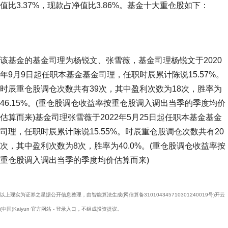
值比3.37%，现款占净值比3.86%。基金十大重仓股如下：
该基金的基金司理为杨锐文、张雪薇，基金司理杨锐文于2020
年9月9日起任职本基金基金司理，任职时辰累计陈说15.57%。
时辰重仓股调仓次数共有39次，其中盈利次数为18次，胜率为
46.15%。(重仓股调仓收益率按重仓股调入调出当季的季度均价
估算而来)基金司理张雪薇于2022年5月25日起任职本基金基金
司理，任职时辰累计陈说15.55%。时辰重仓股调仓次数共有20
次，其中盈利次数为8次，胜率为40.0%。(重仓股调仓收益率按
重仓股调入调出当季的季度均价估算而来)
以上现实为证券之星据公开信息整理，由智能算法生成(网信算备310104345710301240019号)开云
(中国)Kaiyun·官方网站 - 登录入口，不组成投资提议。