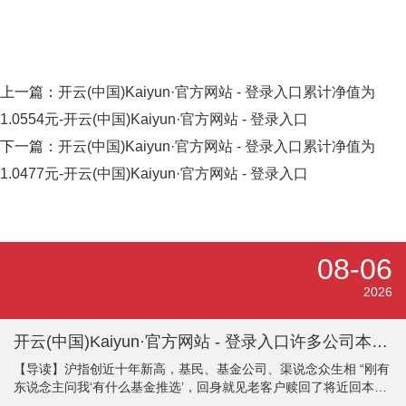
上一篇：
开云(中国)Kaiyun·官方网站 - 登录入口累计净值为
1.0554元-开云(中国)Kaiyun·官方网站 - 登录入口
下一篇：
开云(中国)Kaiyun·官方网站 - 登录入口累计净值为
1.0477元-开云(中国)Kaiyun·官方网站 - 登录入口
08-06
2026
开云(中国)Kaiyun·官方网站 - 登录入口许多公司本年压力其实挺大的-开云(中国)Kaiyun·官方网站 - 登录入口
【导读】沪指创近十年新高，基民、基金公司、渠说念众生相 “刚有
东说念主问我‘有什么基金推选’，回身就见老客户赎回了将近回本的
居品，说‘落袋为安最褂讪’。这真的一半火焰一半海水！”一位银行答