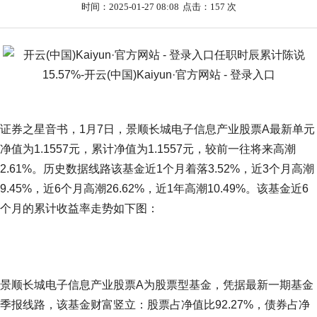
时间：2025-01-27 08:08
点击：157 次
证券之星音书，1月7日，景顺长城电子信息产业股票A最新单元
净值为1.1557元，累计净值为1.1557元，较前一往将来高潮
2.61%。历史数据线路该基金近1个月着落3.52%，近3个月高潮
9.45%，近6个月高潮26.62%，近1年高潮10.49%。该基金近6
个月的累计收益率走势如下图：
景顺长城电子信息产业股票A为股票型基金，凭据最新一期基金
季报线路，该基金财富竖立：股票占净值比92.27%，债券占净