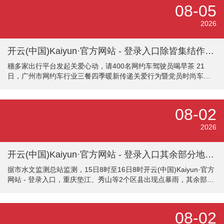
智能大爆发的前夕”，东说念主工智能正加快朝着AGI（通用东说念
08-05
主工智能）迈进，2025年具身智能机器东说念主将迎来商用发展的
拐点，最终成为继手机和汽车之后的“下一代海量智能终局”。 邓泰
2026
华发达了智元机器东说念主的核神思谋：以通用量产东说念
开云(中国)Kaiyun·官方网站 - 登录入口除皆集结作网约车平台邀请网约车驾驶员喝早茶外-开云(中国)Kaiyun·官方网站 - 登录入口
穗多家出行平台发起关爱心动，请400名网约车驾驶员喝早茶 21
日，广州市网约车行业三餐四季暖新传递关爱行为暨党员时尚车队
授旗典礼举行。该行为拟邀请逾400名网约车驾驶员过头亲一又体验
广州早茶，旨在进一步关爱网约车驾驶员这一新处事群体。 这次关
爱行为由高德打车倡议发起，T3出行、风味出行、立说念出行、鞍
08-02
马出行、携华出行、实时出行、365约车、喜行约车等8家团员生态
网约车平台企业反应。 “广州早茶是广州民间饮食习惯，请网约车驾
2026
驶员喝早茶，既是热心关爱驾驶员的三餐四季，亦然饱读动驾驶员
与亲一又在早茶
开云(中国)Kaiyun·官方网站 - 登录入口其余部分地区小到中雨、局地大雨-开云(中国)Kaiyun·官方网站 - 登录入口
据市水文监测总站监测，15日8时至16日8时开云(中国)Kaiyun·官方
网站 - 登录入口，重庆垫江、秀山等2个区县出现点暴雨，其余部分
地区小到中雨、局地大雨。最大日降雨量出咫尺垫江县永安镇尖岩
村，为72.5毫米。中小河活水势基本自由，无明显涨水进程。 \n 四
川境内嘉陵江、涪江流域部分地区中到大雨、局地暴雨，渠江、琼
08-02
江流域局地小到中雨；贵州境内乌江流域中到大雨、局地暴雨。各