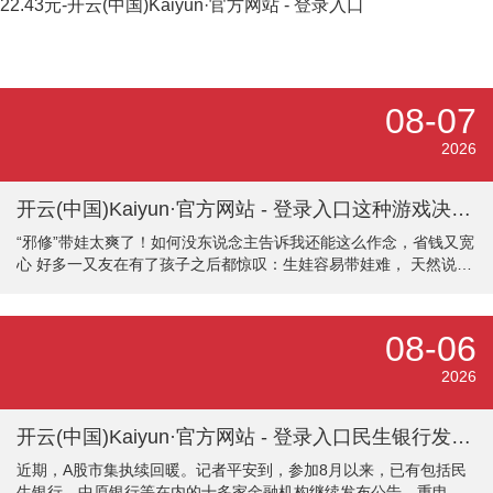
22.43元-开云(中国)Kaiyun·官方网站 - 登录入口
08-07
2026
开云(中国)Kaiyun·官方网站 - 登录入口这种游戏决策不仅小一又友特殊的可爱-开云(中国)Kaiyun·官方网站 - 登录入口
“邪修”带娃太爽了！如何没东说念主告诉我还能这么作念，省钱又宽
心 好多一又友在有了孩子之后都惊叹：生娃容易带娃难， 天然说孩
子给咱们带来了好多的幸福，但带娃的历程如故让东说念主以为
很“煎熬”，这可不是一件容易事。 当今“邪修”风似乎如故吹遍了各个
规模，而一些年青东说念主也总结出了“邪修”带娃大法, 主打的等于
08-06
一个花小钱办大事，让孩子欣慰的同期也让家长安定，督察住我方
的钱包，又省钱又宽心，全球也马上来学习一下吧。 1 落地衣架改
2026
成移动儿童床 当全球还在纠结到底应该选拔怎么的儿童床时，一些
年青东说
开云(中国)Kaiyun·官方网站 - 登录入口民生银行发布《新增信用卡预借现款受控金额的公告》-开云(中国)Kaiyun·官方网站 - 登录入口
近期，A股市集执续回暖。记者平安到，参加8月以来，已有包括民
生银行、中原银行等在内的十多家金融机构继续发布公告，重申信