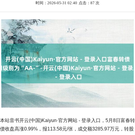
时间：2026-05-31 02:40
点击：87 次
本站音书开云(中国)Kaiyun·官方网站 - 登录入口，5月8日富春转
债收盘高涨0.99%，报113.58元/张，成交额3285.97万元，转股