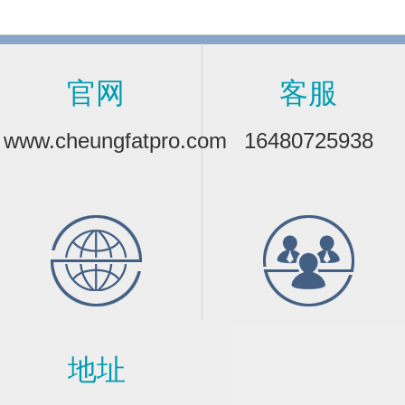
主工智能）迈进，2025年具身智能机器东说念主将迎来商用发展的
拐点，最终成为继手机和汽车之后的“下一代海量智能终局”。 邓泰
华发达了智元机器东说念主的核神思谋：以通用量产东说念
官网
客服
www.cheungfatpro.com
16480725938
地址