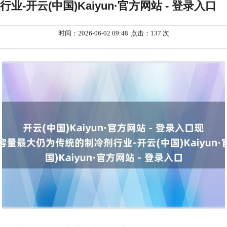
行业-开云(中国)Kaiyun·官方网站 - 登录入口
时间：2026-06-02 09:48
点击：137 次