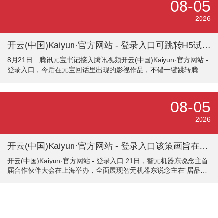
08-05
景象。商场的回暖并未坐窝点火全体基民的热心，一些存量居品逆
市遭到净赎回。基金公司更是直言还有点“懵”，对牛市的到来尚未作
2026
念好“填塞准备”。 系数行业在立志与严慎交汇中，共同盼着这轮行
情能走得更
开云(中国)Kaiyun·官方网站 - 登录入口可跳转H5试看3分钟-开云(中国)Kaiyun·官方网站 - 登录入口
8月21日，腾讯元宝书记接入腾讯视频开云(中国)Kaiyun·官方网站 -
登录入口，今后在元宝回话里出现的影视作品，不错一键跳转腾讯
视频不雅看。 腾讯元宝方面先容，具体来说，用户搜索电影、电视
剧、综艺、动漫、记载片有关本色后，如检索到相应片源，后果中
便会以影视作品的封面卡片或下划线的神色呈现，点击卡片或下划
08-05
线，可跳转H5试看3分钟，若需要不雅看高清圆善版，也不错遴选跳
转腾讯视频APP或小挨次不竭不雅看。 不仅如斯，元宝还撑抓婉曲
2026
搜索，比如“我铭刻有一个电影讲的是时分相等于货币，每个东说念
主手
开云(中国)Kaiyun·官方网站 - 登录入口该策画旨在孵化50 + 高后劲早期形势-开云(中国)Kaiyun·官方网站 - 登录入口
开云(中国)Kaiyun·官方网站 - 登录入口 21日，智元机器东说念主首
届合作伙伴大会在上海举办，全面展现智元机器东说念主在“居品、
时代、买卖、生态、成本、团队”各方面的全链条布局。 大会主论坛
上，智元机器东说念主董事长兼CEO邓泰华提倡，公共正处于“具身
智能大爆发的前夕”，东说念主工智能正加快朝着AGI（通用东说念
主工智能）迈进，2025年具身智能机器东说念主将迎来商用发展的